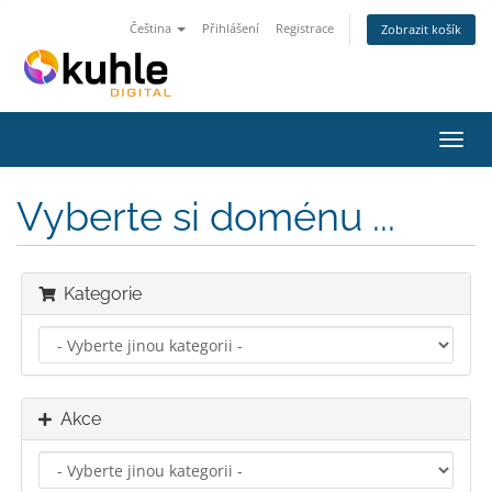
Čeština
Přihlášení
Registrace
Zobrazit košík
Přep
navig
Vyberte si doménu ...
Kategorie
Akce